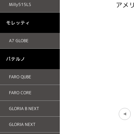
アメ
Milly515LS
モレッティ
A7 GLOBE
パテルノ
FARO QUBE
FARO CORE
GLORIA B NEXT
GLORIA NEXT