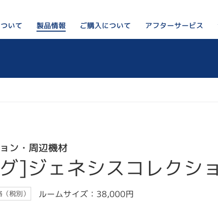
について
アフターサービス
ご購入について
製品情報
ペレットストーブってなに？
私たちのこと
ペレットストーブ
リンカルジャパンが選ばれ
ご購入をお考えの方はこちら
オプション・周辺部材
会社概要
出荷前の検査の様子
設置例
ブログ
製品Q&A
ョン・周辺機材
ラグ]ジェネシスコレクシ
ルームサイズ：38,000円
格（税別）