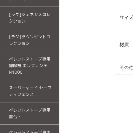
[ラグ]ジェネシスコレ
サイ
クション
[ラグ]タウンゼントコ
レクション
材質
ペレットストーブ専用
掃除機 エレファンテ
その
N1000
スーパーヤード セーフ
ティフェンス
ペレットストーブ専用
置台・L
ペレットストーブ専用