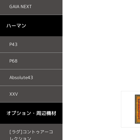
GAIA NEXT
ハーマン
P43
P68
ドフォール
Absolute43
XXV
オプション・周辺機材
[ラグ]コントゥアーコ
レクション