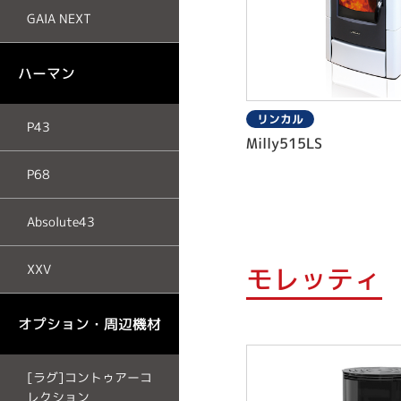
GAIA NEXT
ハーマン
リンカル
P43
Milly515LS
P68
Absolute43
モレッティ
XXV
オプション・周辺機材
[ラグ]コントゥアーコ
レクション