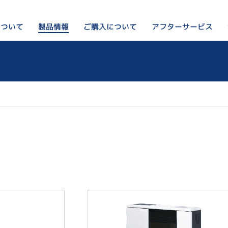
について
アフターサービス
ご購入について
製品情報
ペレットストーブってなに？
私たちのこと
ペレットストーブ
リンカルジャパンが選ばれ
ご購入をお考えの方はこちら
オプション・周辺部材
会社概要
出荷前の検査の様子
設置例
ブログ
製品Q&A