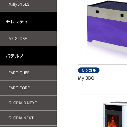
Milly515LS
モレッティ
A7 GLOBE
パテルノ
リンカル
FARO QUBE
My BBQ
FARO CORE
GLORIA B NEXT
GLORIA NEXT