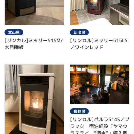
富山県
新潟県
[リンカル]ミッリー515M/
[リンカル]ミッリー515LS
木目陶板
／ワインレッド
長野県
[リンカル]ペルラ514S／ブ
ラック 宿泊施設「ヤマウ
ラステイ ”清水”」導入例