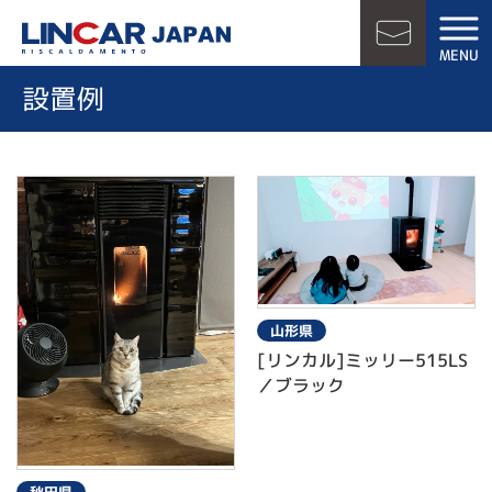
LINCAR JAPAN
MENU
お問い合
設置例
山形県
[リンカル]ミッリー515LS
／ブラック
秋田県