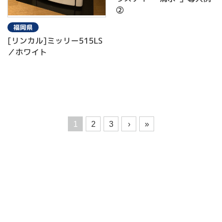
②
福岡県
[リンカル]ミッリー515LS
／ホワイト
1
2
3
›
»