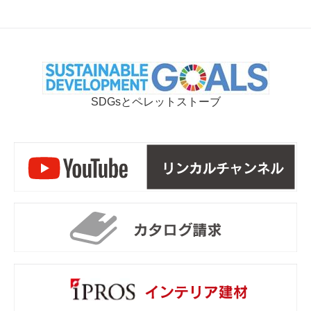
SDGsとペレットストーブ
リ
カ