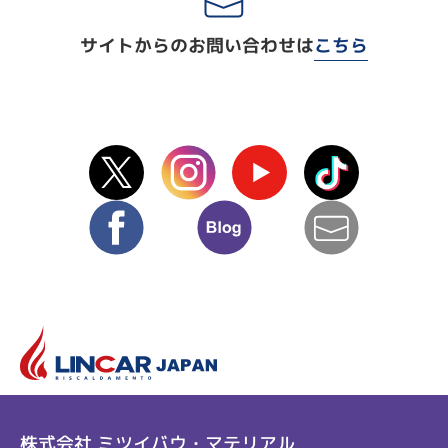
サイトからのお問い合わせは
こちら
X(Twitter)
instagram
Youtube
TikTok
facebook
blog
mail
リ
株式会社 ミツイバウ・マテリアル