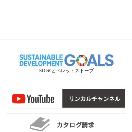
SDGsとペレットストーブ
リ