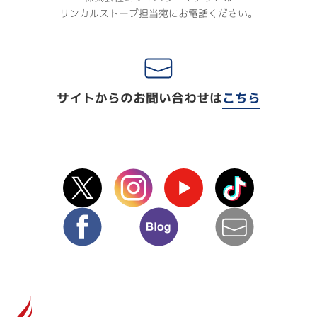
リンカルストーブ担当宛にお電話ください。
サイトからのお問い合わせは
こちら
X(Twitter)
instagram
Youtube
TikTok
facebook
blog
mail
リ