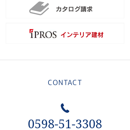
カ
i
CONTACT
0598-51-3308