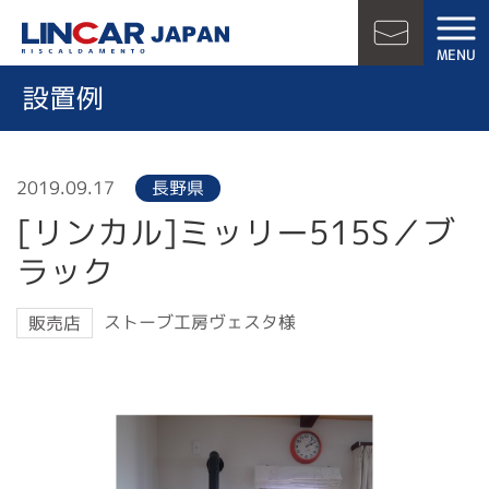
LINCAR JAPAN
MENU
お問い合
設置例
2019.09.17
長野県
[リンカル]ミッリー515S／ブ
ラック
ストーブ工房ヴェスタ様
販売店