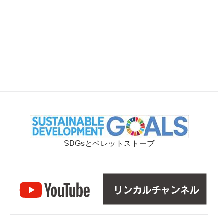
SDGsとペレットストーブ
リ