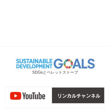
SDGsとペレットストーブ
リ