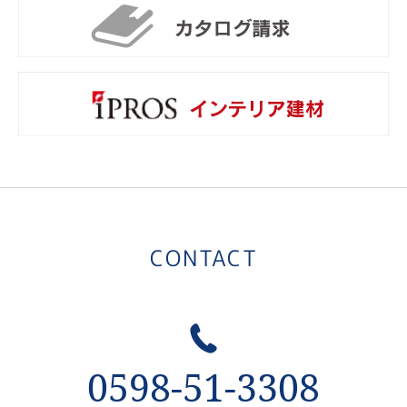
カ
i
CONTACT
0598-51-3308