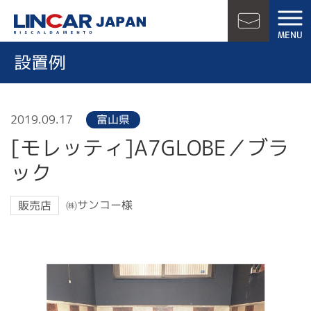
LINCAR JAPAN
MENU
お問い合
設置例
2019.09.17
富山県
[モレッティ]A7GLOBE／ブラ
ック
㈱サンコー様
販売店