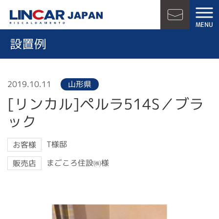
LINCAR JAPAN
MENU
お問い合
設置例
2019.10.11
山形県
[リンカル]ペルラ514S／ブラ
ック
T様邸
お客様
まごころ住設㈱様
販売店