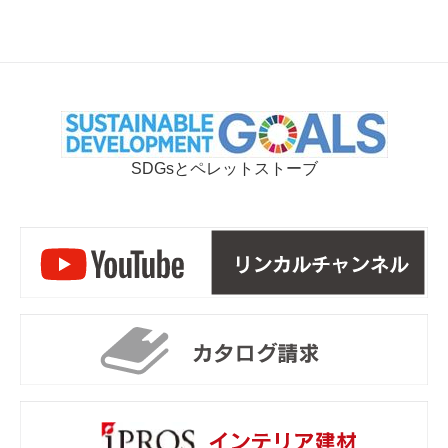
SDGsとペレットストーブ
リ
カ