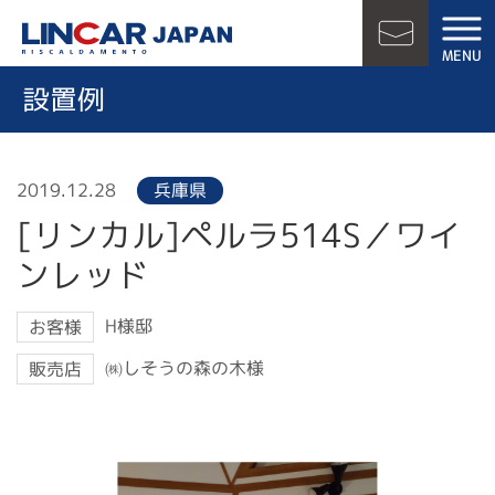
LINCAR JAPAN
MENU
お問い合
設置例
2019.12.28
兵庫県
[リンカル]ペルラ514S／ワイ
ンレッド
H様邸
お客様
㈱しそうの森の木様
販売店