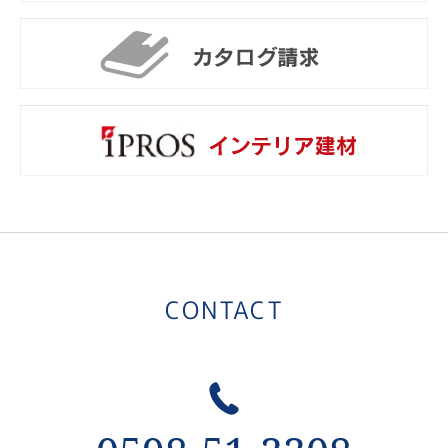
カ
i
CONTACT