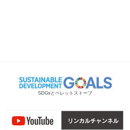
SDGsとペレットストーブ
リ