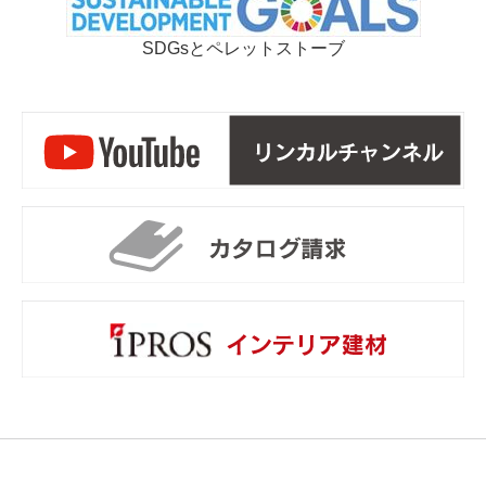
SDGsとペレットストーブ
リ
カ
i