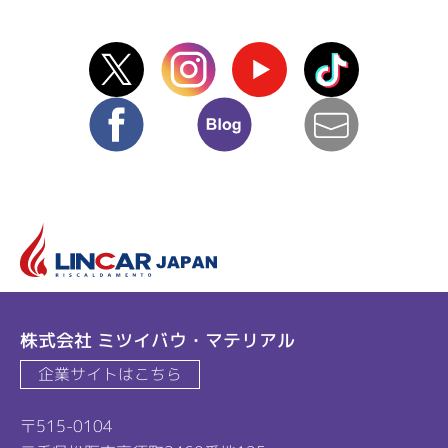
X(Twitter)
instagram
Youtube
TikTok
facebook
blog
mail
リ
株式会社 ミツイバウ・マテリアル
企業サイトはこちら
〒515-0104