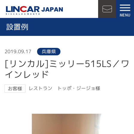
LINCAR JAPAN
MENU
お問い合
設置例
2019.09.17
兵庫県
[リンカル]ミッリー515LS／ワ
インレッド
レストラン トッポ・ジージョ様
お客様