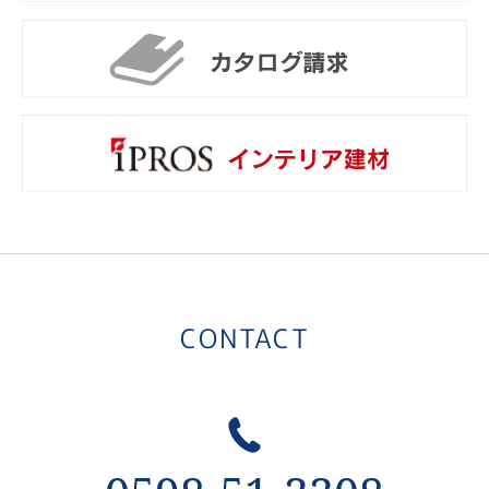
カ
i
CONTACT