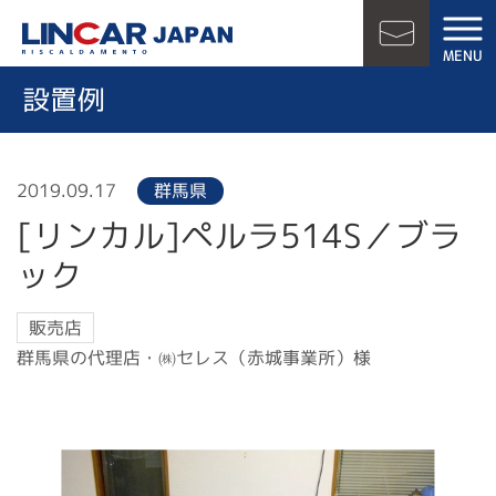
LINCAR JAPAN
MENU
お問い合
設置例
2019.09.17
群馬県
[リンカル]ペルラ514S／ブラ
ック
販売店
群馬県の代理店・㈱セレス（赤城事業所）様