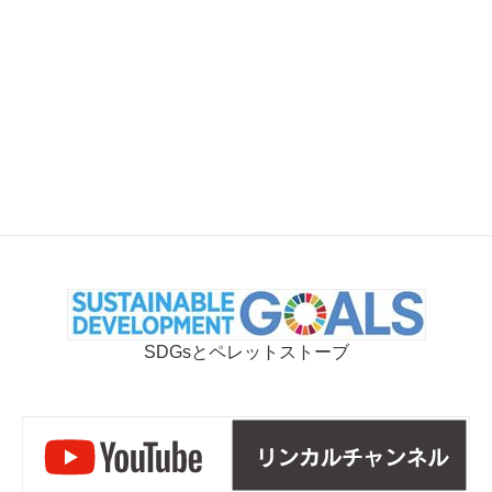
SDGsとペレットストーブ
リ