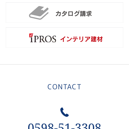
カ
i
CONTACT
0598-51-3308