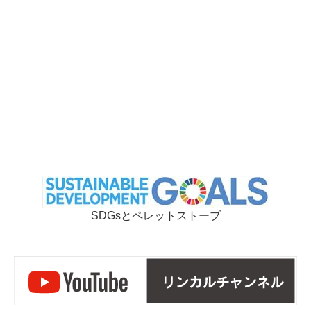
SDGsとペレットストーブ
リ