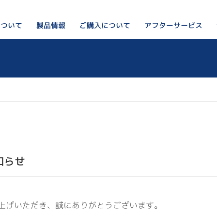
について
アフターサービス
ご購入について
製品情報
ペレットストーブってなに？
私たちのこと
ペレットストーブ
リンカルジャパンが選ばれ
ご購入をお考えの方はこちら
オプション・周辺部材
会社概要
出荷前の検査の様子
設置例
ブログ
製品Q&A
知らせ
上げいただき、誠にありがとうございます。