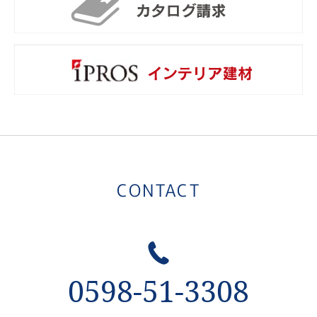
カ
i
CONTACT
0598-51-3308