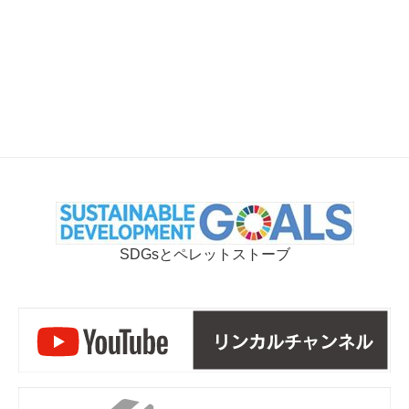
SDGsとペレットストーブ
リ