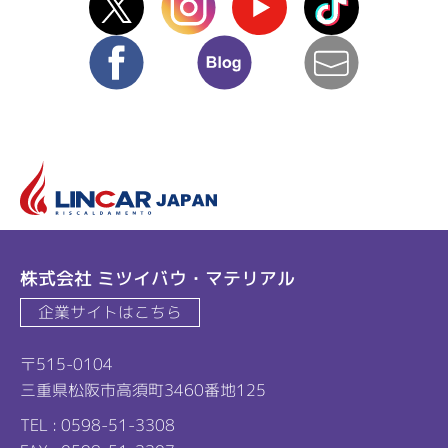
facebook
blog
mail
リ
株式会社 ミツイバウ・マテリアル
企業サイトはこちら
〒515-0104
三重県松阪市高須町3460番地125
TEL : 0598-51-3308