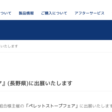
について
アフターサービス
ご購入について
製品情報
ペレットストーブってなに？
私たちのこと
ペレットストーブ
リンカルジャパンが選ばれ
ご購入をお考えの方はこちら
オプション・周辺部材
展いたします
会社概要
出荷前の検査の様子
設置例
ブログ
製品Q&A
』(長野県)に出展いたします
組合様主催の
「ペレットストーブフェア」
に出展いたしま