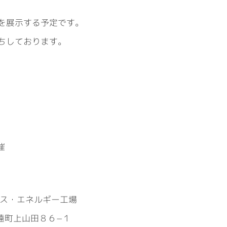
を展示する予定です。
ちしております。
、
催
マス・エネルギー工場
高遠町上山田８６−１