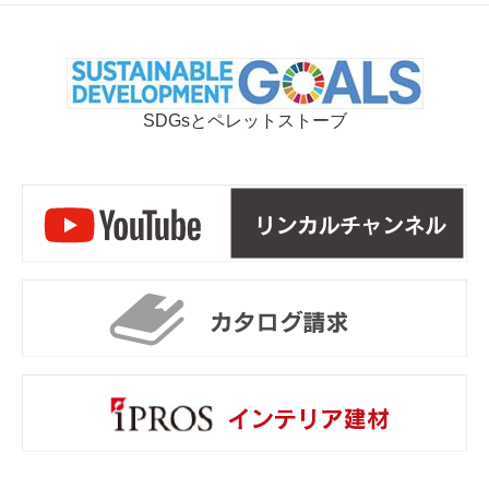
SDGsとペレットストーブ
リ
カ
i