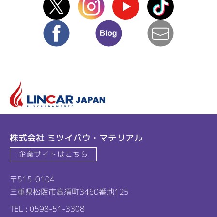
facebook
blog
mail
リ
株式会社 ミツイバウ・マテリアル
企業サイトはこちら
〒515-0104
三重県松阪市高須町3460番地125
TEL : 0598-51-3308