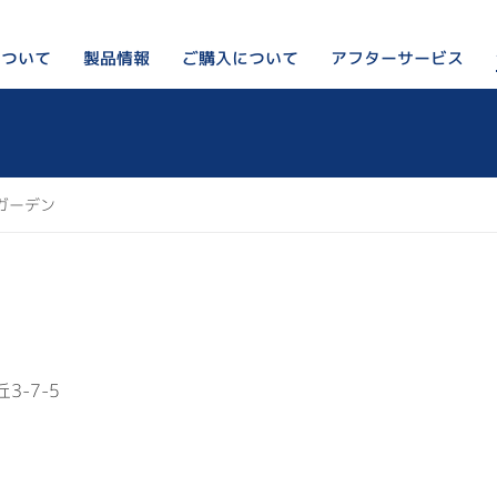
について
アフターサービス
ご購入について
製品情報
ペレットストーブってなに？
私たちのこと
ペレットストーブ
リンカルジャパンが選ばれ
ご購入をお考えの方はこちら
オプション・周辺部材
ガーデン
会社概要
出荷前の検査の様子
設置例
ブログ
製品Q&A
3-7-5