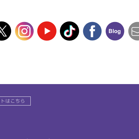
X(Twitter)
instagram
Youtube
TikTok
facebook
blog
イトはこちら