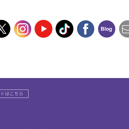
X(Twitter)
instagram
Youtube
TikTok
facebook
blog
イトはこちら