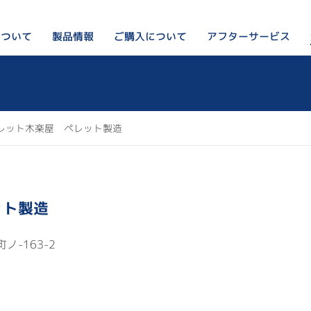
について
アフターサービス
ご購入について
製品情報
ペレットストーブってなに？
私たちのこと
ペレットストーブ
リンカルジャパンが選ばれ
ご購入をお考えの方はこちら
オプション・周辺部材
ペレット木楽屋 ペレット製造
会社概要
出荷前の検査の様子
設置例
ブログ
製品Q&A
ット製造
ノ-163-2